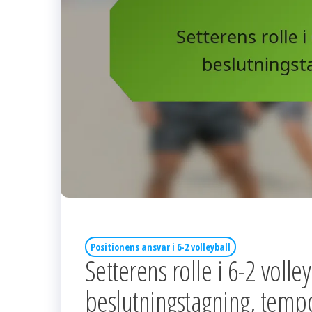
Positionens ansvar i 6-2 volleyball
Setterens rolle i 6-2 volle
beslutningstagning, tempo