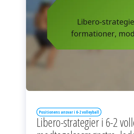
Positionens ansvar i 6-2 volleyball
Libero-strategier i 6-2 vo