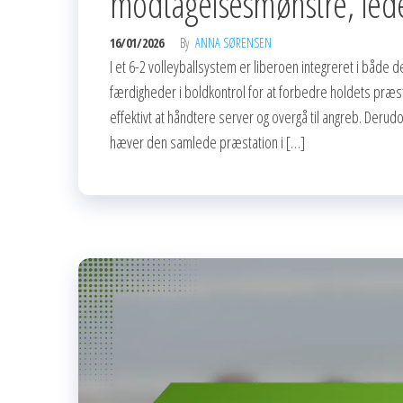
modtagelsesmønstre, led
16/01/2026
By
ANNA SØRENSEN
I et 6-2 volleyballsystem er liberoen integreret i båd
færdigheder i boldkontrol for at forbedre holdets præs
effektivt at håndtere server og overgå til angreb. De
hæver den samlede præstation i […]