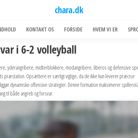
chara.dk
NDHOLD
KONTAKT OS
FORSIDE
HVEM VI ER
SPR
ar i 6-2 volleyball
re, yderangribere, midterblokkere, modangribere, liberos og defensive spec
 præstation. Opsættere er særligt vigtige, da de ikke kun leverer præcise
iggør dynamiske offensive strategier. Denne formation maksimerer spillerota
ang til både angreb og forsvar.