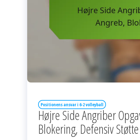
Positionens ansvar i 6-2 volleyball
Højre Side Angriber Opgav
Blokering, Defensiv Støtte