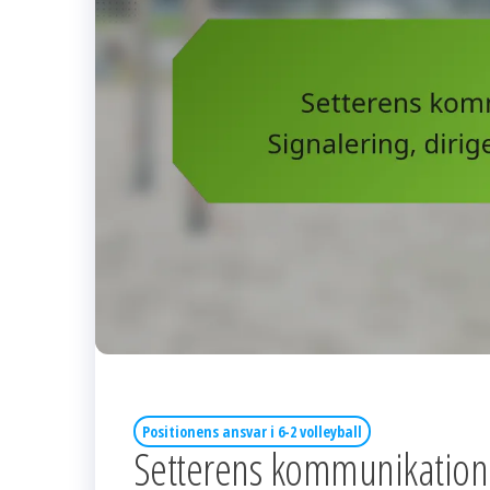
Positionens ansvar i 6-2 volleyball
Setterens kommunikation i