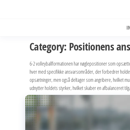
Skip
to
the
I
content
Category:
Positionens ansv
6-2 volleyballformationen har nøglepositioner som opsætte
hver med specifikke ansvarsområder, der forbedrer holdets
opsætninger, men også deltager som angribere, hvilket mul
udnytter holdets styrker, hvilket skaber en afbalanceret tilg