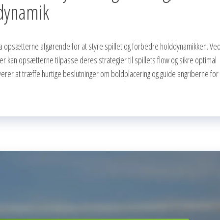
mdynamik
ra opsætterne afgørende for at styre spillet og forbedre holddynamikken. Ve
r kan opsætterne tilpasse deres strategier til spillets flow og sikre optimal
rer at træffe hurtige beslutninger om boldplacering og guide angriberne for