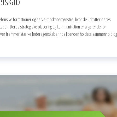
erskab
e defensive formationer og serve-modtagemønstre, hvor de udnytter deres
tation. Deres strategiske placering og kommunikation er afgørende for
rudover fremmer stærke lederegenskaber hos liberoen holdets sammenhold og