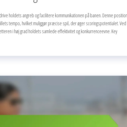
at drive holdets angreb og facilitere kommunikationen på banen. Denne positio
illets tempo, hvilket muliggør præcise spil, der øger scoringspotentialet. Ved
setteren i høj grad holdets samlede effektivitet og konkurrenceevne. Key