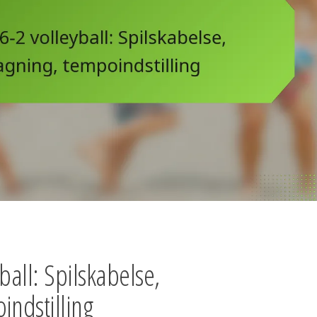
yball: Spilskabelse,
indstilling