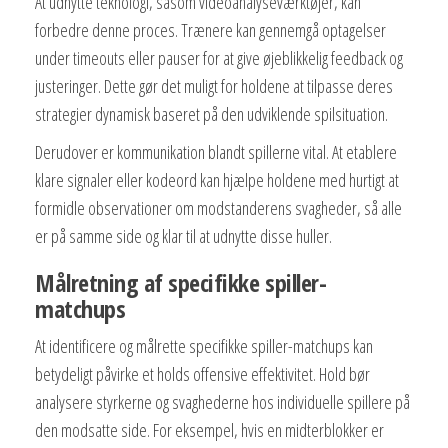
At udnytte teknologi, såsom videoanalyseværktøjer, kan
forbedre denne proces. Trænere kan gennemgå optagelser
under timeouts eller pauser for at give øjeblikkelig feedback og
justeringer. Dette gør det muligt for holdene at tilpasse deres
strategier dynamisk baseret på den udviklende spilsituation.
Derudover er kommunikation blandt spillerne vital. At etablere
klare signaler eller kodeord kan hjælpe holdene med hurtigt at
formidle observationer om modstanderens svagheder, så alle
er på samme side og klar til at udnytte disse huller.
Målretning af specifikke spiller-
matchups
At identificere og målrette specifikke spiller-matchups kan
betydeligt påvirke et holds offensive effektivitet. Hold bør
analysere styrkerne og svaghederne hos individuelle spillere på
den modsatte side. For eksempel, hvis en midterblokker er