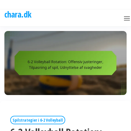
Skip
to
chara.dk
the
content
Spilstrategier i 6-2 Volleyball