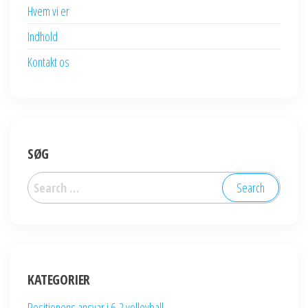
Hvem vi er
Indhold
Kontakt os
SØG
Search
for:
KATEGORIER
Positionens ansvar i 6-2 volleyball