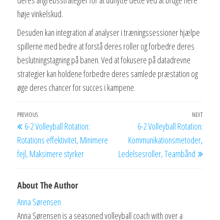
høje vinkelskud.
Desuden kan integration af analyser i træningssessioner hjælpe
spillerne med bedre at forstå deres roller og forbedre deres
beslutningstagning på banen. Ved at fokusere på datadrevne
strategier kan holdene forbedre deres samlede præstation og
øge deres chancer for succes i kampene.
Post
Previous
PREVIOUS
NEXT
Next
6-2 Volleyball Rotation:
6-2 Volleyball Rotation:
navigation
Post
Post
Rotations effektivitet, Minimere
Kommunikationsmetoder,
fejl, Maksimere styrker
Ledelsesroller, Teambånd
About The Author
Anna Sørensen
Anna Sørensen is a seasoned volleyball coach with over a