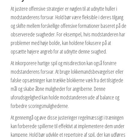
At justere offensive strategier er nøglen til at udnytte huller i
modstanderens forsvar. Hold bør være fleksible i deres tilgang
og skifte mellem forskellige offensive formationer baseret på de
observerede svagheder. For eksempel, hvis modstanderen har
problemer med høje bolde, kan holdene fokusere på at
opsætte højere angreb for at udnytte denne svaghed.
At inkorporere hurtige spil og misdirection kan også forvirre
modstanderens forsvar. At bruge lokkemandsbevægelser eller
falske opsætninger kan trække blokkerne væk fra det tilsigtede
mål og skabe åbne muligheder for angriberne. Denne
uforudsigelighed kan holde modstanderen ude af balance og
forbedre scoringsmulighederne.
At gennemgå og øve disse justeringer regelmæssigt i træningen
kan forberede spillerne til effektivt at implementere dem under
kampene. Hold bør udvikle et repertoire af spil, der kan udføres