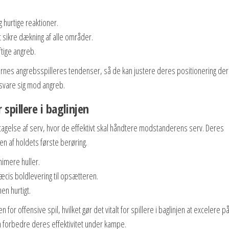
 hurtige reaktioner.
sikre dækning af alle områder.
ftige angreb.
angrebsspilleres tendenser, så de kan justere deres positionering dere
rsvare sig mod angreb.
spillere i baglinjen
odtagelse af serv, hvor de effektivt skal håndtere modstanderens serv. Deres
en af holdets første berøring.
nimere huller.
ræcis boldlevering til opsætteren.
n hurtigt.
 for offensive spil, hvilket gør det vitalt for spillere i baglinjen at excelere p
 forbedre deres effektivitet under kampe.