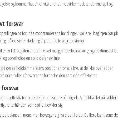
vægelse og kommunikation er vitale for at modvirke modstanderens spil og
vt forsvar
eopstillingen og forudse modstanderens handlinger. Spillere i baglinjen bør p
ng, så de sikrer dækning af potentielle angrebsvinkler.
iller er lidt bag den anden, hvilket muliggør bedre dækning og reaktionstid. 
il og opretholde en solid defensiv linje.
å deres holdkammeraters positioner for at sikre, at de ikke overlapper
rhindre huller i forsvaret og forbedre den samlede effektivitet.
 forsvar
ser og effektiv fodarbejde for at reagere på angreb. At forblive let på fødder
tigt, efterhånden som spillet udvikler sig.
etholde balancen, mens man bevæger sig fra side til side. Spillere bør træne de