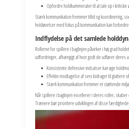
Opfordre holdkammerater til at tale op i kritiske 
Stærk kommunikation fremmer tillid og koordinering, so
holdøvelser med fokus på kommunikation kan forbedre d
Indflydelse på det samlede holddy
Rollerne for spillere i baglinjen påvirker i høj grad ho
udfordringer, afhængigt af hvor godt de udfører deres a
Konsistente defensive indsatser kan øge holdmora
Effektiv modtagelse af serv bidrager til glattere o
Stærk kommunikation fremmer et støttende miljø,
Når spillere i baglinjen excellerer i deres roller, ska
Trænere bør prioritere udviklingen af disse færdighede