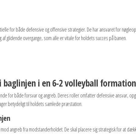
ntielle for både defensive og offensive strategier. De har ansvaret for nøgleo
ng af glidende overgange, som alle er vitale for holdets succes på banen.
 i baglinjen i en 6-2 volleyball formation
gørende for både forsvar og angreb. Deres roller omfatter defensive ansvar, op
ger betydeligt til holdets samlede præstation.
njen
sig mod angreb fra modstanderholdet. De skal placere sig strategisk for at dæk