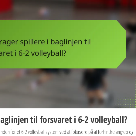
glinjen til forsvaret i 6-2 volleyball?
et inden for et 6-2 volleyball system ved at fokusere på at forhindre angreb og