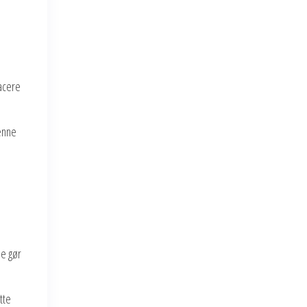
lacere
Denne
ne gør
tte