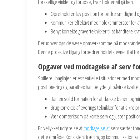
forskellige vinkler og forudse, hvor bolden vil gå hen.
Oprethold en lav position for bedre smidighed og
Kommuniker effektivt med holdkammerater for at 
Benyt korrekte graverteknikker til at håndtere kra
Derudover bør de være opmærksomme på modstandernes 
Denne proaktive tilgang forbedrer holdets evne til at fo
Opgaver ved modtagelse af serv for 
Spillere i baglinjen er essentielle i situationer med m
positionering og parathed kan betydeligt påvirke kvalitet
Dan en solid formation for at dække banen og mi
Brug korrekte afleverings teknikker for at sikre p
Vær opmærksom på korte serv og juster positione
En vellykket udførelse af
modtagelse af
serv sætter tonen
dette område. Konsistent træning og kommunikation kan