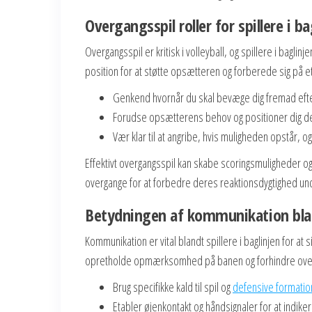
Overgangsspil roller for spillere i ba
Overgangsspil er kritisk i volleyball, og spillere i baglinje
position for at støtte opsætteren og forberede sig på e
Genkend hvornår du skal bevæge dig fremad efter 
Forudse opsætterens behov og positioner dig der
Vær klar til at angribe, hvis muligheden opstår, og 
Effektivt overgangsspil kan skabe scoringsmuligheder o
overgange for at forbedre deres reaktionsdygtighed u
Betydningen af kommunikation bland
Kommunikation er vital blandt spillere i baglinjen for 
opretholde opmærksomhed på banen og forhindre overla
Brug specifikke kald til spil og
defensive formatio
Etabler øjenkontakt og håndsignaler for at indike