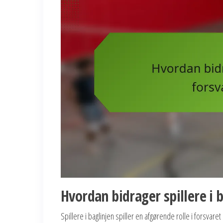
Hvordan bidrager spillere i ba
Spillere i baglinjen spiller en afgørende rolle i forsvar