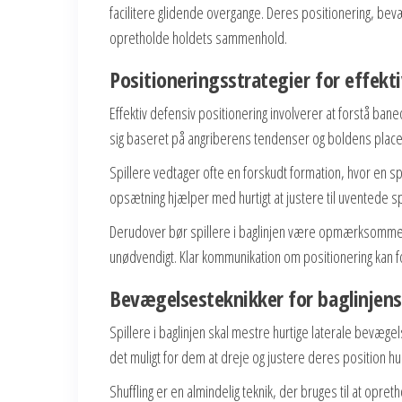
facilitere glidende overgange. Deres positionering, be
opretholde holdets sammenhold.
Positioneringsstrategier for effekti
Effektiv defensiv positionering involverer at forstå ban
sig baseret på angriberens tendenser og boldens placeri
Spillere vedtager ofte en forskudt formation, hvor en sp
opsætning hjælper med hurtigt at justere til uventede sp
Derudover bør spillere i baglinjen være opmærksomme p
unødvendigt. Klar kommunikation om positionering kan fo
Bevægelsesteknikker for baglinjens
Spillere i baglinjen skal mestre hurtige laterale bevægel
det muligt for dem at dreje og justere deres position hur
Shuffling er en almindelig teknik, der bruges til at opr