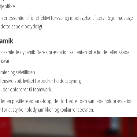
øjeblikke.
m er essentielle for effektivt forsvar og modtagelse af serv. Regelmæssige
ette aspekt betydeligt.
namik
ldets samlede dynamik. Deres præstation kan enten løfte holdet eller skabe
nsvar.
len og selvtilliden.
ffensive spil, hvilket forbedrer holdets synergi.
 der opfordrer til teamwork.
ber det en positiv feedback-loop, der forbedrer den samlede holdpræstation.
r for at styrke holddynamikken og konkurrenceevnen.