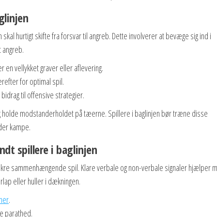
glinjen
n skal hurtigt skifte fra forsvar til angreb. Dette involverer at bevæge sig ind i
t angreb.
en vellykket graver eller aflevering.
efter for optimal spil.
bidrag til offensive strategier.
g holde modstanderholdet på tæerne. Spillere i baglinjen bør træne disse
nder kampe.
t spillere i baglinjen
at sikre sammenhængende spil. Klare verbale og non-verbale signaler hjælper 
p eller huller i dækningen.
ner
.
re parathed.