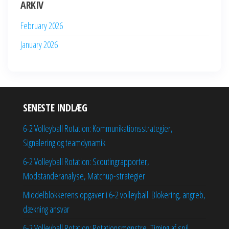
ARKIV
February 2026
January 2026
SENESTE INDLÆG
6-2 Volleyball Rotation: Kommunikationsstrategier,
Signalering og teamdynamik
6-2 Volleyball Rotation: Scoutingrapporter,
Modstanderanalyse, Matchup-strategier
Middelblokkerens opgaver i 6-2 volleyball: Blokering, angreb,
dækning ansvar
6-2 Volleyball Rotation: Rotationsmønstre, Timing af spil,