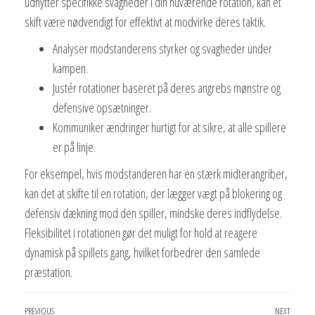
udnytter specifikke svagheder i din nuværende rotation, kan et
skift være nødvendigt for effektivt at modvirke deres taktik.
Analyser modstanderens styrker og svagheder under
kampen.
Justér rotationer baseret på deres angrebs mønstre og
defensive opsætninger.
Kommuniker ændringer hurtigt for at sikre, at alle spillere
er på linje.
For eksempel, hvis modstanderen har en stærk midterangriber,
kan det at skifte til en rotation, der lægger vægt på blokering og
defensiv dækning mod den spiller, mindske deres indflydelse.
Fleksibilitet i rotationen gør det muligt for hold at reagere
dynamisk på spillets gang, hvilket forbedrer den samlede
præstation.
Post
Previous
PREVIOUS
NEXT
Next