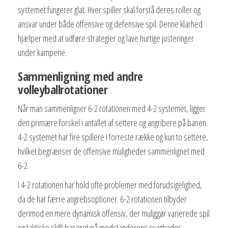
systemet fungerer glat. Hver spiller skal forstå deres roller og
ansvar under både offensive og defensive spil. Denne klarhed
hjælper med at udføre strategier og lave hurtige justeringer
under kampene.
Sammenligning med andre
volleyballrotationer
Når man sammenligner 6-2 rotationen med 4-2 systemet, ligger
den primære forskel i antallet af settere og angribere på banen.
4-2 systemet har fire spillere i forreste række og kun to settere,
hvilket begrænser de offensive muligheder sammenlignet med
6-2.
I 4-2 rotationen har hold ofte problemer med forudsigelighed,
da de har færre angrebsoptioner. 6-2 rotationen tilbyder
derimod en mere dynamisk offensiv, der muliggør varierede spil
og taktiske skift baseret på modstanderens svagheder.