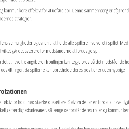
en og kommunikere effektivt for at udføre spil. Denne sammenhæng er afgørend
ndernes strategier.
ensive muligheder og evnen til at holde alle spillere involveret i spillet. Med
vilket gør det sværere for modstanderne at forudsige spil.
det at have tre angribere i frontlinjen kan lægge pres på det modstående ho
udskiftninger, da spillerne kan opretholde deres positioner uden hyppige
rotationen
r effektiv for hold med stærke opsættere. Selvom det er en fordel at have dyg
skellige færdighedsniveauer, så længe de forstår deres roller og kommuniker
ngre eller mindre erfarne spillere. I virkeligheden kan rotationen forenkles fo