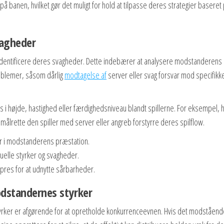
på banen, hvilket gør det muligt for hold at tilpasse deres strategier baseret
vagheder
t identificere deres svagheder. Dette indebærer at analysere modstanderens
oblemer, såsom dårlig
modtagelse af
server eller svag forsvar mod specifikk
 i højde, hastighed eller færdighedsniveau blandt spillerne. For eksempel, h
målrette den spiller med server eller angreb forstyrre deres spilflow.
r i modstanderens præstation.
iduelle styrker og svagheder.
res for at udnytte sårbarheder.
odstandernes styrker
yrker er afgørende for at opretholde konkurrenceevnen. Hvis det modståend