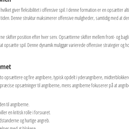
ilket giver fleksibilitet i offensive spil. I denne formation er en opsætter alti
hele tiden. Denne struktur maksimerer offensive muligheder, samtidig med at de
ne skifter position efter hver serv. Opsætterne skifter mellem front- og bagli
 til at opsætte spil. Denne dynamik muliggør varierede offensive strategier og h
temet
r to opsættere og fire angribere, typisk opdelt i yderangribere, midterblokker
e præcise opsætninger til angriberne, mens angriberne fokuserer på at angri
den til angriberne.
ler en kritisk rolle i forsvaret.
standerne og hurtige angreb.
jælper med at blokere.