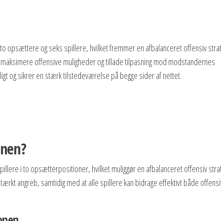
to opsættere og seks spillere, hvilket fremmer en afbalanceret offensiv stra
t maksimere offensive muligheder og tillade tilpasning mod modstandernes
igt og sikrer en stærk tilstedeværelse på begge sider af nettet.
onen?
illere i to opsætterpositioner, hvilket muliggør en afbalanceret offensiv strat
tærkt angreb, samtidig med at alle spillere kan bidrage effektivt både offensi
ionen