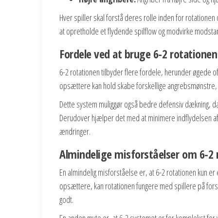
Hver spiller skal forstå deres rolle inden for rotation
at opretholde et flydende spilflow og modvirke modsta
Fordele ved at bruge 6-2 rotationen
6-2 rotationen tilbyder flere fordele, herunder øgede off
opsættere kan hold skabe forskellige angrebsmønstre, h
Dette system muliggør også bedre defensiv dækning, da 
Derudover hjælper det med at minimere indflydelsen af 
ændringer.
Almindelige misforståelser om 6-2 
En almindelig misforståelse er, at 6-2 rotationen kun e
opsættere, kan rotationen fungere med spillere på for
godt.
En anden myte er, at 6-2 systemet er for komplekst for y