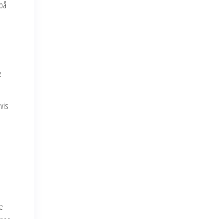
 på
e
vis
e