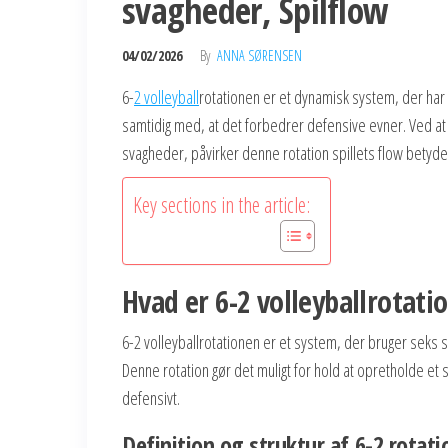
svagheder, Spilflow
04/02/2026
By
ANNA SØRENSEN
6-
2 volleyball
rotationen er et dynamisk system, der har 
samtidig med, at det forbedrer defensive evner. Ved a
svagheder, påvirker denne rotation spillets flow betydel
Key sections in the article:
Hvad er 6-2 volleyballrotati
6-2 volleyballrotationen er et system, der bruger seks sp
Denne rotation gør det muligt for hold at opretholde et s
defensivt.
Definition og struktur af 6-2 rotat