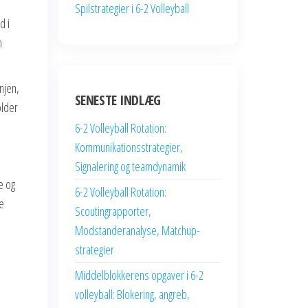
Spilstrategier i 6-2 Volleyball
d i
n
njen,
SENESTE INDLÆG
older
6-2 Volleyball Rotation:
Kommunikationsstrategier,
Signalering og teamdynamik
e og
6-2 Volleyball Rotation:
be
Scoutingrapporter,
Modstanderanalyse, Matchup-
strategier
Middelblokkerens opgaver i 6-2
volleyball: Blokering, angreb,