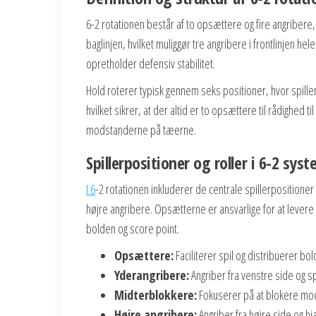
6-2 rotationen består af to opsættere og fire angribere, hv
baglinjen, hvilket muliggør tre angribere i frontlinjen 
opretholder defensiv stabilitet.
Hold roterer typisk gennem seks positioner, hvor spiller
hvilket sikrer, at der altid er to opsættere til rådighed
modstanderne på tæerne.
Spillerpositioner og roller i 6-2 sys
I 6
-2 rotationen inkluderer de centrale spillerpositione
højre angribere. Opsætterne er ansvarlige for at lever
bolden og score point.
Opsættere:
Faciliterer spil og distribuerer bol
Yderangribere:
Angriber fra venstre side og spil
Midterblokkere:
Fokuserer på at blokere mod
Højre angribere:
Angriber fra højre side og h