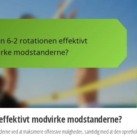
 effektivt modvirke modstanderne?
anderne ved at maksimere offensive muligheder, samtidig med at den opretho